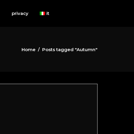
i
privacy
it
Home
/
Posts tagged "Autumn"